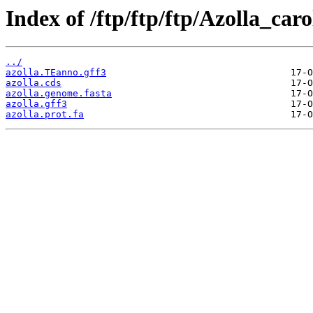
Index of /ftp/ftp/ftp/Azolla_caro
../
azolla.TEanno.gff3
azolla.cds
azolla.genome.fasta
azolla.gff3
azolla.prot.fa